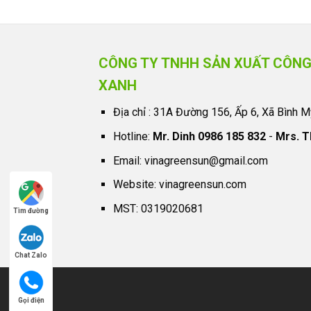
CÔNG TY TNHH SẢN XUẤT CÔNG
XANH
Địa chỉ : 31A Đường 156, Ấp 6, Xã Bình M
Hotline:
Mr. Dinh 0986 185 832
-
Mrs. T
Email:
vinagreensun@gmail.com
Website:
vinagreensun.com
MST: 0319020681
Tìm đường
Chat Zalo
Gọi điện