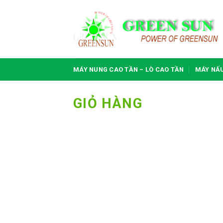
Bỏ
qua
nội
dung
MÁY NUNG CAO TẦN – LÒ CAO TẦN
MÁY NẤ
GIỎ HÀNG