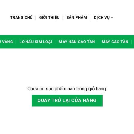
TRANG CHỦ
GIỚI THIỆU
SẢN PHẨM
DỊCH VỤ
U VÀNG
LÒ NẤU KIM LOẠI
MÁY HÀN CAO TẦN
MÁY CAO TẦN
Chưa có sản phẩm nào trong giỏ hàng.
QUAY TRỞ LẠI CỬA HÀNG