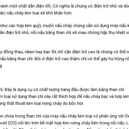
thành một chất dẫn điện tốt. Có nghĩa là chúng có điện trở nhỏ và d
iệc nấu chảy kim loại sẽ khó khăn hơn.
ụ như các hợp kim quý), muốn nấu chảy chúng cần sử dụng máy nấu 
ỉ cần điện trở nhỏ, nồi nấu bằng than chì sẽ mau chóng hấp thụ nhiệt v
ư đồng thau, niken hay bạc thì chỉ cần điện trở cao là chúng có thể 
u bằng than chì. Bởi vì điện trở cao thậm chí có thể gây hư hỏng n
g
chì. Đây là dụng cụ có chất lượng hàng đầu được làm bằng than chì
im loại sử dụng than chì này rất thích hợp để nấu chảy bạc và hợp ki
ạng thất thoát kim loại nóng chảy do bốc hơi.
bon chứa trong than chì của máy nấu chảy kim loại có phản ứng với O
oxit (CO) nổi lên trên bề mặt hợp kim nóng chảy bên trong nồi nấu. 