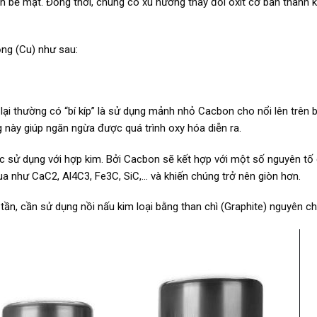
n bề mặt. Đồng thời, chúng có xu hướng thay đổi oxit cơ bản thành k
ồng (Cu) như sau:
 lại thường có “bí kíp” là sử dụng mảnh nhỏ Cacbon cho nổi lên trên 
 này giúp ngăn ngừa được quá trình oxy hóa diễn ra.
ược sử dụng với hợp kim. Bởi Cacbon sẽ kết hợp với một số nguyên tố
a như CaC2, Al4C3, Fe3C, SiC,… và khiến chúng trở nên giòn hơn.
tần, cần sử dụng nồi nấu kim loại bằng than chì (Graphite) nguyên ch