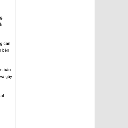
g.
à
ng cần
m bên
ảm bảo
 và gây
nat