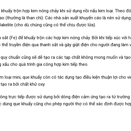
 khuấy trộn hợp kim nóng chảy khi sử dụng nồi nấu kim loại. Theo đó
cao (thường là than chì). Các nhà sản xuất khuyến cáo là nên sử dụn
 Bakelite (cho dù chúng cũng có thể chịu được lửa).
 sắt (Fe) để khuấy trộn các hợp kim nóng chảy. Bởi khi tiếp xúc với 
thể truyền điện qua thanh sắt và gây giật điện cho người đang làm v
 quy chuẩn cũng sẽ dễ tạo ra các tạp chất không mong muốn và tạo
 xấu cho quá trình gia công hợp kim tiếp theo.
m loại mini, que khuấy còn có tác dụng tạo điều kiện thuận lợi cho vi
tạo ra bởi chất khử oxy.
không trực tiếp được sử dụng bởi dòng điện cảm ứng tạo ra từ trường
iệc dùng que khuấy cũng cho phép người thợ có thể xác định được hợ