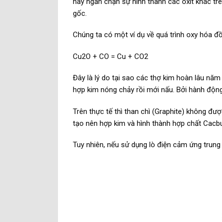
này ngăn chặn sự hình thành các oxit khác trê
gốc.
Chúng ta có một ví dụ về quá trình oxy hóa đ
Cu2O + CO = Cu + CO2
Đây là lý do tại sao các thợ kim hoàn lâu năm
hợp kim nóng chảy rồi mới nấu. Bởi hành động
Trên thực tế thì than chì (Graphite) không đ
tạo nên hợp kim và hình thành hợp chất Cacbu
Tuy nhiên, nếu sử dụng lò điện cảm ứng trung 