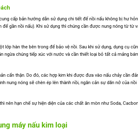
cách
ung cấp bản hướng dẫn sử dụng chi tiết để nồi nấu không bị hư hỏn
n để gần nồi nấu). Khi sử dụng thì chúng cần được nung nóng từ từ v
t lớp hàn the bên trong để bảo vệ nồi. Sau khi sử dụng, dụng cụ cũ
găn ngừa chúng tiếp xúc với nước và cần thiết loại bỏ tất cả mảng bá
uản cẩn thận. Do đó, các hợp kim khi được đưa vào nấu chảy cần đ
ình nung nóng sẽ chèn ép lên thành nồi, ngăn cản sự dãn nở của nồi
ì thì nên hạn chế sự hiện diện của các chất ăn mòn như Soda, Cacbo
dụng máy nấu kim loại