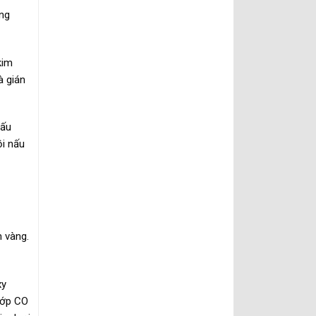
òng
kim
à gián
nấu
ồi nấu
m vàng.
xy
Lớp CO