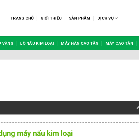
TRANG CHỦ
GIỚI THIỆU
SẢN PHẨM
DỊCH VỤ
U VÀNG
LÒ NẤU KIM LOẠI
MÁY HÀN CAO TẦN
MÁY CAO TẦN
 dụng máy nấu kim loại