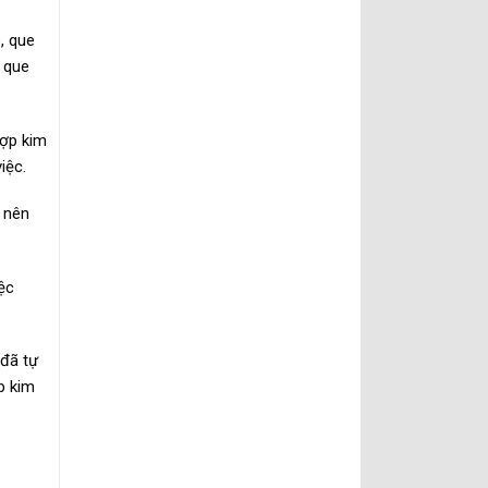
, que
g que
hợp kim
iệc.
 nên
ệc
 đã tự
p kim