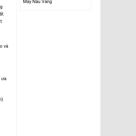
Máy Nấu Vàng
ng
ất.
t.
ao và
c ưa
n)