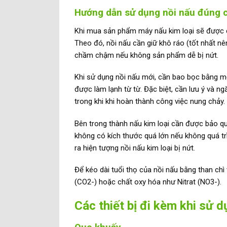
Hướng dẫn sử dụng nồi nấu đúng 
Khi mua sản phẩm máy nấu kim loại sẽ được c
Theo đó, nồi nấu cần giữ khô ráo (tốt nhất nê
chầm chậm nếu không sản phẩm dễ bị nứt.
Khi sử dụng nồi nấu mới, cần bao bọc bằng mộ
được làm lạnh từ từ. Đặc biệt, cần lưu ý và n
trong khi khi hoàn thành công việc nung chảy.
Bên trong thành nấu kim loại cần được bảo q
không có kích thước quá lớn nếu không quá tr
ra hiện tượng nồi nấu kim loại bị nứt.
Để kéo dài tuổi thọ của nồi nấu bằng than ch
(CO2-) hoặc chất oxy hóa như Nitrat (NO3-).
Các thiết bị đi kèm khi sử 