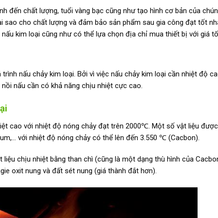
định đến chất lượng, tuổi vàng bạc cũng như tạo hình cơ bản của chú
ại sao cho chất lượng và đảm bảo sản phẩm sau gia công đạt tốt nh
nấu kim loại cũng như có thể lựa chọn địa chỉ mua thiết bị với giá tố
á trình nấu chảy kim loại. Bởi vì việc nấu chảy kim loại cần nhiệt độ c
ên nồi nấu cần có khả năng chịu nhiệt cực cao.
ại
iệt cao với nhiệt độ nóng chảy đạt trên 2000℃. Một số vật liệu đượ
m,… với nhiệt độ nóng chảy có thể lên đến 3.550 ℃ (Cacbon).
liệu chịu nhiệt bằng than chì (cũng là một dạng thù hình của Cacbo
gie oxit nung và đất sét nung (giá thành đắt hơn).