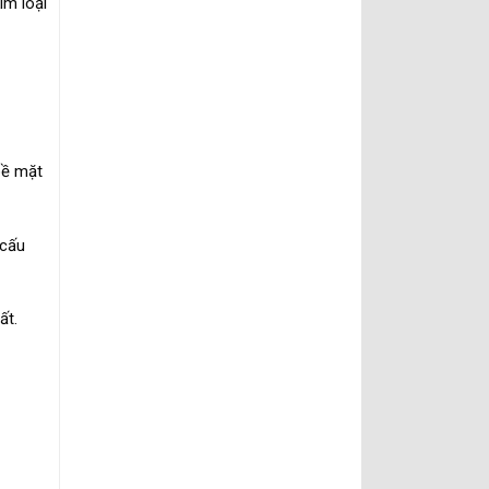
im loại
bề mặt
 cấu
ất.