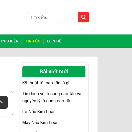
Tìm
kiếm:
PHỤ KIỆN
TIN TỨC
LIÊN HỆ
Bài viết mới
Kỹ thuật tôi cao tần là gì
Tìm hiểu về lò nung cao tần và
nguyên lý lò nung cao tần
Lò Nấu Kim Loại
Máy Nấu Kim Loại