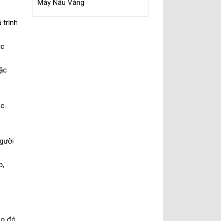
Máy Nấu Vàng
 trình
ục
oặc
c.
người
p,…
Do đó