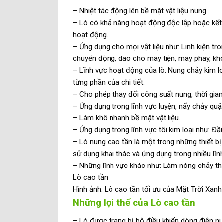
– Nhiệt tác động lên bề mặt vật liệu nung.
– Lò có khả năng hoạt động độc lập hoặc kết h
hoạt động.
– Ứng dụng cho mọi vật liệu như: Linh kiện tro
chuyển động, dao cho máy tiện, máy phay, kh
– Lĩnh vực hoạt động của lò: Nung chảy kim loạ
từng phần của chi tiết.
– Cho phép thay đổi công suất nung, thời gian
– Ứng dụng trong lĩnh vực luyện, nấy chảy quặ
– Làm khô nhanh bề mặt vật liệu.
– Ứng dụng trong lĩnh vực tôi kim loại như: Đ
– Lò nung cao tần là một trong những thiết b
sử dụng khai thác và ứng dụng trong nhiều lĩnh
– Những lĩnh vực khác như: Làm nóng chảy thuỷ
Lò cao tần
Hình ảnh: Lò cao tần tối ưu của Mặt Trời Xanh
Những lợi thế của Lò cao tần
– Lò được trang bị bộ điều khiển dòng điện n