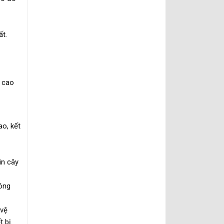
ất.
ò cao
ao, kết
in cây
hông
 vệ
 bị.