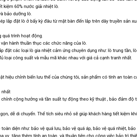
t kiệm 60% nước giải nhiệt lò.
à bảo dưỡng lò.
ép lắp đặt lò ở bấy kỳ đâu từ mặt bàn đến lắp trên dây truyền sản xu
 quá trình hoạt động.
ể vận hành thuần thục các chức năng của lò.
lắp đặt các loại lò gia nhiệt cảm ứng chuyên dụng như: lò trung tần, l
i đủ loại công suất và mẫu mã khác nhau với giá cả cạnh tranh nhất.
t hiệu chỉnh biến lưu thế của chúng tôi, sản phẩm có tính an toàn c
n nhất
u chỉnh cộng hưởng và tần suất tự động theo kỹ thuật , bảo đảm độ t
 gọn, dễ di chuyển. Thể tích siêu nhỏ sẽ giúp khách hàng tiết kiệm k
 toàn diện như: bảo vệ quá lưu, bảo vệ quá áp, bảo vệ quá nhiệt, bảo
a vv…tăng thêm tính an toàn và thuận tiện cho công việc bảo trì thiết