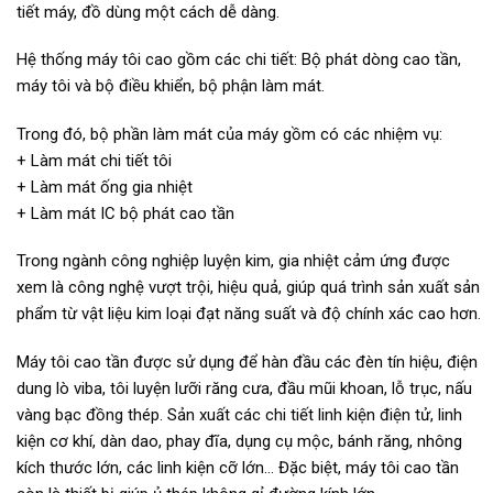
tiết máy, đồ dùng một cách dễ dàng.
Hệ thống máy tôi cao gồm các chi tiết: Bộ phát dòng cao tần,
máy tôi và bộ điều khiển, bộ phận làm mát.
Trong đó, bộ phần làm mát của máy gồm có các nhiệm vụ:
+ Làm mát chi tiết tôi
+ Làm mát ống gia nhiệt
+ Làm mát IC bộ phát cao tần
Trong ngành công nghiệp luyện kim, gia nhiệt cảm ứng được
xem là công nghệ vượt trội, hiệu quả, giúp quá trình sản xuất sản
phẩm từ vật liệu kim loại đạt năng suất và độ chính xác cao hơn.
Máy tôi cao tần được sử dụng để hàn đầu các đèn tín hiệu, điện
dung lò viba, tôi luyện lưỡi răng cưa, đầu mũi khoan, lỗ trục, nấu
vàng bạc đồng thép. Sản xuất các chi tiết linh kiện điện tử, linh
kiện cơ khí, dàn dao, phay đĩa, dụng cụ mộc, bánh răng, nhông
kích thước lớn, các linh kiện cỡ lớn… Đặc biệt, máy tôi cao tần